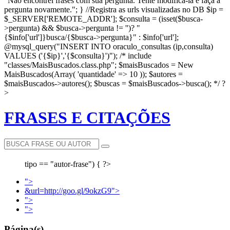
"Não encontrei frases com sua pergunta. Tente modificá-la e faça a
pergunta novamente."; } //Registra as urls visualizadas no DB $ip =
$_SERVER['REMOTE_ADDR']; $consulta = (isset($busca-
>pergunta) && $busca->pergunta != '')? "
{$info['url']}busca/{$busca->pergunta}" : $info['url'];
@mysql_query("INSERT INTO oraculo_consultas (ip,consulta)
VALUES ('{$ip}','{$consulta}')"); /* include
"classes/MaisBuscados.class.php"; $maisBuscados = New
MaisBuscados(Array( 'quantidade' => 10 )); $autores =
$maisBuscados->autores(); $buscas = $maisBuscados->busca(); */ ?
>
FRASES E CITAÇÕES
tipo == "autor-frase") { ?>
">
&url=http://goo.gl/9okzG9">
">
">
Página(s)