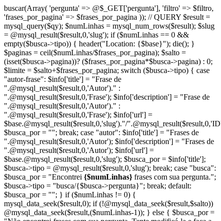
buscar(Array( 'pergunta' => @$_GET['pergunta'], 'filtro' => $filtro,
'frases_por_pagina' => $frases_por_pagina )); // QUERY $result =
mysql_query($qy); $numLinhas = mysql_num_rows($result); $slug
= @mysql_result($result,0,'slug'); if ($numLinhas == 0 &&
empty($busca->tipo)) { header("Location: {$base}"); die(); }
$paginas = ceil($numLinhas/$frases_por_pagina); $salto =
(isset($busca->pagina))? ($frases_por_pagina*$busca->pagina) : 0;
$limite = $salto+$frases_por_pagina; switch ($busca->tipo) { case
"autor-frase": $info['title'] = "Frase de
".@mysql_result($result,0,'Autor')." :
".@mysql_result($result,0,'Frase'); $info['description'] = "Frase de
".@mysql_result($result,0,'Autor')." :
".@mysql_result($result,0,'Frase'); $info['url'] =
$base.@mysql_result($result,0,'slug')."/".@mysql_result($result,0,'ID'
$busca_por = ""; break; case "autor": $info['title'] = "Frases de
".@mysql_result($result,0,'Autor'); $info['description'] = "Frases de
".@mysql_result($result,0,'Autor'); $info['url'] =
$base.@mysql_result($result,0,'slug'); $busca_por = $info['title'];
$busca->tipo = @mysql_result($result,0,'slug'); break; case "busca":
$busca_por = "Encontrei
{$numLinhas}
frases com sua pergunta.";
$busca->tipo = "busca/{$busca->pergunta}"; break; default:
$busca_por = ""; } if ($numLinhas != 0) {
mysql_data_seek($result,0); if (!@mysql_data_seek($result,$salto))
@mysql_data_seek($result,($numLinhas-1)); } else { $busca_por =