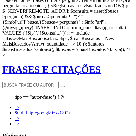
"Não encontrei frases com sua pergunta. Tente modificá-la e faça a
pergunta novamente."; } //Registra as urls visualizadas no DB $ip =
$_SERVER['REMOTE_ADDR']; $consulta = (isset($busca-
>pergunta) && $busca->pergunta != '')? "
{$info['url']}busca/{$busca->pergunta}" : $info['url'];
@mysql_query("INSERT INTO oraculo_consultas (ip,consulta)
VALUES ('{$ip}','{$consulta}')"); /* include
"classes/MaisBuscados.class.php"; $maisBuscados = New
MaisBuscados(Array( 'quantidade' => 10 )); $autores =
$maisBuscados->autores(); $buscas = $maisBuscados->busca(); */ ?
>
FRASES E CITAÇÕES
tipo == "autor-frase") { ?>
">
&url=http://goo.gl/9okzG9">
">
">
Página(s)