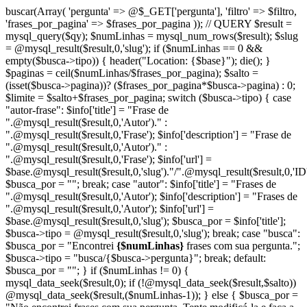
buscar(Array( 'pergunta' => @$_GET['pergunta'], 'filtro' => $filtro,
'frases_por_pagina' => $frases_por_pagina )); // QUERY $result =
mysql_query($qy); $numLinhas = mysql_num_rows($result); $slug
= @mysql_result($result,0,'slug'); if ($numLinhas == 0 &&
empty($busca->tipo)) { header("Location: {$base}"); die(); }
$paginas = ceil($numLinhas/$frases_por_pagina); $salto =
(isset($busca->pagina))? ($frases_por_pagina*$busca->pagina) : 0;
$limite = $salto+$frases_por_pagina; switch ($busca->tipo) { case
"autor-frase": $info['title'] = "Frase de
".@mysql_result($result,0,'Autor')." :
".@mysql_result($result,0,'Frase'); $info['description'] = "Frase de
".@mysql_result($result,0,'Autor')." :
".@mysql_result($result,0,'Frase'); $info['url'] =
$base.@mysql_result($result,0,'slug')."/".@mysql_result($result,0,'ID'
$busca_por = ""; break; case "autor": $info['title'] = "Frases de
".@mysql_result($result,0,'Autor'); $info['description'] = "Frases de
".@mysql_result($result,0,'Autor'); $info['url'] =
$base.@mysql_result($result,0,'slug'); $busca_por = $info['title'];
$busca->tipo = @mysql_result($result,0,'slug'); break; case "busca":
$busca_por = "Encontrei
{$numLinhas}
frases com sua pergunta.";
$busca->tipo = "busca/{$busca->pergunta}"; break; default:
$busca_por = ""; } if ($numLinhas != 0) {
mysql_data_seek($result,0); if (!@mysql_data_seek($result,$salto))
@mysql_data_seek($result,($numLinhas-1)); } else { $busca_por =