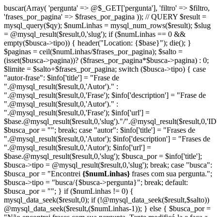
buscar(Array( 'pergunta' => @$_GET['pergunta'], 'filtro' => $filtro,
'frases_por_pagina' => $frases_por_pagina )); // QUERY $result =
mysql_query($qy); $numLinhas = mysql_num_rows($result); $slug
= @mysql_result($result,0,'slug'); if ($numLinhas == 0 &&
empty($busca->tipo)) { header("Location: {$base}"); die(); }
$paginas = ceil($numLinhas/$frases_por_pagina); $salto =
(isset($busca->pagina))? ($frases_por_pagina*$busca->pagina) : 0;
$limite = $salto+$frases_por_pagina; switch ($busca->tipo) { case
"autor-frase": $info['title'] = "Frase de
".@mysql_result($result,0,'Autor')." :
".@mysql_result($result,0,'Frase'); $info['description'] = "Frase de
".@mysql_result($result,0,'Autor')." :
".@mysql_result($result,0,'Frase'); $info['url'] =
$base.@mysql_result($result,0,'slug')."/".@mysql_result($result,0,'ID'
$busca_por = ""; break; case "autor": $info['title'] = "Frases de
".@mysql_result($result,0,'Autor'); $info['description'] = "Frases de
".@mysql_result($result,0,'Autor'); $info['url'] =
$base.@mysql_result($result,0,'slug'); $busca_por = $info['title'];
$busca->tipo = @mysql_result($result,0,'slug'); break; case "busca":
$busca_por = "Encontrei
{$numLinhas}
frases com sua pergunta.";
$busca->tipo = "busca/{$busca->pergunta}"; break; default:
$busca_por = ""; } if ($numLinhas != 0) {
mysql_data_seek($result,0); if (!@mysql_data_seek($result,$salto))
@mysql_data_seek($result,($numLinhas-1)); } else { $busca_por =