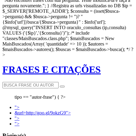
"Não encontrei frases com sua pergunta. Tente modificá-la e faça a
pergunta novamente."; } //Registra as urls visualizadas no DB $ip =
$_SERVER['REMOTE_ADDR']; $consulta = (isset($busca-
>pergunta) && $busca->pergunta != '')? "
{$info['url']}busca/{$busca->pergunta}" : $info['url'];
@mysql_query("INSERT INTO oraculo_consultas (ip,consulta)
VALUES ('{$ip}','{$consulta}')"); /* include
"classes/MaisBuscados.class.php"; $maisBuscados = New
MaisBuscados(Array( 'quantidade' => 10 )); $autores =
$maisBuscados->autores(); $buscas = $maisBuscados->busca(); */ ?
>
FRASES E CITAÇÕES
tipo == "autor-frase") { ?>
">
&url=http://goo.gl/9okzG9">
">
">
Página(s)