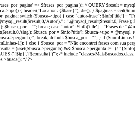
, 'frases_por_pagina' => $frases_por_pagina )); // QUERY $result = m
a->tipo)) { header("Location: {$base}"); die(); } $paginas = ceil($nu
pagina; switch ($busca->tipo) { case "autor-frase": $info['title'] = "Fr
mysql_result($result,0,'Autor')." : ".@mysql_result($result,0,'Frase'); $
; $busca_por = ""; break; case "autor": $info['title'] = "Frases de ".@my
($result,0,'slug'); $busca_por = $info['title']; $busca->tipo = @mysql_r
sca->pergunta}"; break; default: $busca_por = ""; } if ($numLinhas !=
inhas-1)); } else { $busca_por = "Não encontrei frases com sua pergun
= (isset($busca->pergunta) && $busca->pergunta != '')? "{$info['url
 ('{$ip}','{$consulta}')"); /* include "classes/MaisBuscados.clas
s->busca(); */ ?>