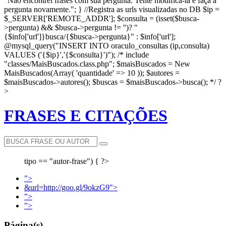
"Não encontrei frases com sua pergunta. Tente modificá-la e faça a
pergunta novamente."; } //Registra as urls visualizadas no DB $ip =
$_SERVER['REMOTE_ADDR']; $consulta = (isset($busca-
>pergunta) && $busca->pergunta != '')? "
{$info['url']}busca/{$busca->pergunta}" : $info['url'];
@mysql_query("INSERT INTO oraculo_consultas (ip,consulta)
VALUES ('{$ip}','{$consulta}')"); /* include
"classes/MaisBuscados.class.php"; $maisBuscados = New
MaisBuscados(Array( 'quantidade' => 10 )); $autores =
$maisBuscados->autores(); $buscas = $maisBuscados->busca(); */ ?
>
FRASES E CITAÇÕES
tipo == "autor-frase") { ?>
">
&url=http://goo.gl/9okzG9">
">
">
Página(s)