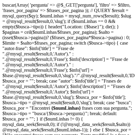
buscar(Array( 'pergunta' => @$_GET['pergunta'], 'filtro' => $filtro,
'frases_por_pagina' => $frases_por_pagina )); // QUERY $result =
mysql_query($qy); $numLinhas = mysql_num_rows($result); $slug
= @mysql_result($result,0,'slug'); if ($numLinhas == 0 &&
empty($busca->tipo)) { header("Location: {$base}"); die(); }
$paginas = ceil($numLinhas/$frases_por_pagina); $salto =
(isset($busca->pagina))? ($frases_por_pagina*$busca->pagina) : 0;
$limite = $salto+$frases_por_pagina; switch ($busca->tipo) { case
"autor-frase": $info['title'] = "Frase de
".@mysql_result($result,0,'Autor')." :
".@mysql_result($result,0,'Frase'); $info['description'] = "Frase de
".@mysql_result($result,0,'Autor')." :
".@mysql_result($result,0,'Frase'); $info['url'] =
$base.@mysql_result($result,0,'slug')."/".@mysql_result($result,0,'ID'
$busca_por = ""; break; case "autor": $info['title'] = "Frases de
".@mysql_result($result,0,'Autor'); $info['description'] = "Frases de
".@mysql_result($result,0,'Autor'); $info['url'] =
$base.@mysql_result($result,0,'slug'); $busca_por = $info['title'];
$busca->tipo = @mysql_result($result,0,'slug'); break; case "busca":
$busca_por = "Encontrei
{$numLinhas}
frases com sua pergunta.";
$busca->tipo = "busca/{$busca->pergunta}"; break; default:
$busca_por = ""; } if ($numLinhas != 0) {
mysql_data_seek($result,0); if (!@mysql_data_seek($result,$salto))
@mysql_data_seek($result,($numLinhas-1)); } else { $busca_por =