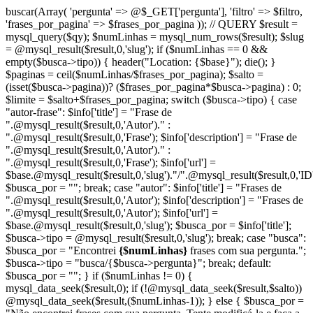
buscar(Array( 'pergunta' => @$_GET['pergunta'], 'filtro' => $filtro,
'frases_por_pagina' => $frases_por_pagina )); // QUERY $result =
mysql_query($qy); $numLinhas = mysql_num_rows($result); $slug
= @mysql_result($result,0,'slug'); if ($numLinhas == 0 &&
empty($busca->tipo)) { header("Location: {$base}"); die(); }
$paginas = ceil($numLinhas/$frases_por_pagina); $salto =
(isset($busca->pagina))? ($frases_por_pagina*$busca->pagina) : 0;
$limite = $salto+$frases_por_pagina; switch ($busca->tipo) { case
"autor-frase": $info['title'] = "Frase de
".@mysql_result($result,0,'Autor')." :
".@mysql_result($result,0,'Frase'); $info['description'] = "Frase de
".@mysql_result($result,0,'Autor')." :
".@mysql_result($result,0,'Frase'); $info['url'] =
$base.@mysql_result($result,0,'slug')."/".@mysql_result($result,0,'ID'
$busca_por = ""; break; case "autor": $info['title'] = "Frases de
".@mysql_result($result,0,'Autor'); $info['description'] = "Frases de
".@mysql_result($result,0,'Autor'); $info['url'] =
$base.@mysql_result($result,0,'slug'); $busca_por = $info['title'];
$busca->tipo = @mysql_result($result,0,'slug'); break; case "busca":
$busca_por = "Encontrei
{$numLinhas}
frases com sua pergunta.";
$busca->tipo = "busca/{$busca->pergunta}"; break; default:
$busca_por = ""; } if ($numLinhas != 0) {
mysql_data_seek($result,0); if (!@mysql_data_seek($result,$salto))
@mysql_data_seek($result,($numLinhas-1)); } else { $busca_por =