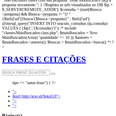
"Não encontrei frases com sua pergunta. Tente modificá-la e faça a
pergunta novamente."; } //Registra as urls visualizadas no DB $ip =
$_SERVER['REMOTE_ADDR']; $consulta = (isset($busca-
>pergunta) && $busca->pergunta != '')? "
{$info['url']}busca/{$busca->pergunta}" : $info['url'];
@mysql_query("INSERT INTO oraculo_consultas (ip,consulta)
VALUES ('{$ip}','{$consulta}')"); /* include
"classes/MaisBuscados.class.php"; $maisBuscados = New
MaisBuscados(Array( 'quantidade' => 10 )); $autores =
$maisBuscados->autores(); $buscas = $maisBuscados->busca(); */ ?
>
FRASES E CITAÇÕES
tipo == "autor-frase") { ?>
">
&url=http://goo.gl/9okzG9">
">
">
Página(s)