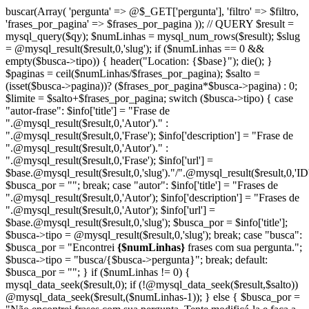
buscar(Array( 'pergunta' => @$_GET['pergunta'], 'filtro' => $filtro,
'frases_por_pagina' => $frases_por_pagina )); // QUERY $result =
mysql_query($qy); $numLinhas = mysql_num_rows($result); $slug
= @mysql_result($result,0,'slug'); if ($numLinhas == 0 &&
empty($busca->tipo)) { header("Location: {$base}"); die(); }
$paginas = ceil($numLinhas/$frases_por_pagina); $salto =
(isset($busca->pagina))? ($frases_por_pagina*$busca->pagina) : 0;
$limite = $salto+$frases_por_pagina; switch ($busca->tipo) { case
"autor-frase": $info['title'] = "Frase de
".@mysql_result($result,0,'Autor')." :
".@mysql_result($result,0,'Frase'); $info['description'] = "Frase de
".@mysql_result($result,0,'Autor')." :
".@mysql_result($result,0,'Frase'); $info['url'] =
$base.@mysql_result($result,0,'slug')."/".@mysql_result($result,0,'ID'
$busca_por = ""; break; case "autor": $info['title'] = "Frases de
".@mysql_result($result,0,'Autor'); $info['description'] = "Frases de
".@mysql_result($result,0,'Autor'); $info['url'] =
$base.@mysql_result($result,0,'slug'); $busca_por = $info['title'];
$busca->tipo = @mysql_result($result,0,'slug'); break; case "busca":
$busca_por = "Encontrei
{$numLinhas}
frases com sua pergunta.";
$busca->tipo = "busca/{$busca->pergunta}"; break; default:
$busca_por = ""; } if ($numLinhas != 0) {
mysql_data_seek($result,0); if (!@mysql_data_seek($result,$salto))
@mysql_data_seek($result,($numLinhas-1)); } else { $busca_por =