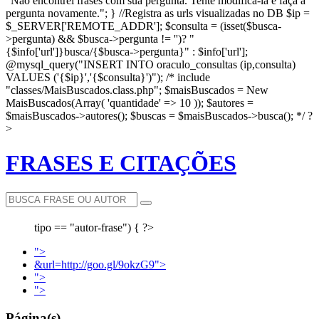
"Não encontrei frases com sua pergunta. Tente modificá-la e faça a
pergunta novamente."; } //Registra as urls visualizadas no DB $ip =
$_SERVER['REMOTE_ADDR']; $consulta = (isset($busca-
>pergunta) && $busca->pergunta != '')? "
{$info['url']}busca/{$busca->pergunta}" : $info['url'];
@mysql_query("INSERT INTO oraculo_consultas (ip,consulta)
VALUES ('{$ip}','{$consulta}')"); /* include
"classes/MaisBuscados.class.php"; $maisBuscados = New
MaisBuscados(Array( 'quantidade' => 10 )); $autores =
$maisBuscados->autores(); $buscas = $maisBuscados->busca(); */ ?
>
FRASES E CITAÇÕES
tipo == "autor-frase") { ?>
">
&url=http://goo.gl/9okzG9">
">
">
Página(s)