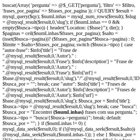
buscar(Array( 'pergunta' => @$_GET['pergunta'], 'filtro' => $filtro,
'frases_por_pagina' => $frases_por_pagina )); // QUERY $result =
mysql_query($qy); $numLinhas = mysql_num_rows($result); $slug
= @mysql_result($result,0,'slug'); if ($numLinhas == 0 &&
empty($busca->tipo)) { header("Location: {$base}"); die(); }
$paginas = ceil($numLinhas/$frases_por_pagina); $salto =
(isset($busca->pagina))? ($frases_por_pagina*$busca->pagina) : 0;
$limite = $salto+$frases_por_pagina; switch ($busca->tipo) { case
"autor-frase": $info['title'] = "Frase de
".@mysql_result($result,0,'Autor')." :
".@mysql_result($result,0,'Frase'); $info['description'] = "Frase de
".@mysql_result($result,0,'Autor')." :
".@mysql_result($result,0,'Frase'); $info['url'] =
$base.@mysql_result($result,0,'slug')."/".@mysql_result($result,0,'ID'
$busca_por = ""; break; case "autor": $info['title'] = "Frases de
".@mysql_result($result,0,'Autor'); $info['description'] = "Frases de
".@mysql_result($result,0,'Autor'); $info['url'] =
$base.@mysql_result($result,0,'slug'); $busca_por = $info['title'];
$busca->tipo = @mysql_result($result,0,'slug'); break; case "busca":
$busca_por = "Encontrei
{$numLinhas}
frases com sua pergunta.";
$busca->tipo = "busca/{$busca->pergunta}"; break; default:
$busca_por = ""; } if ($numLinhas != 0) {
mysql_data_seek($result,0); if (!@mysql_data_seek($result,$salto))
@mysql_data_seek($result,($numLinhas-1)); } else { $busca_por =