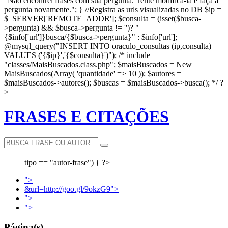
"Não encontrei frases com sua pergunta. Tente modificá-la e faça a
pergunta novamente."; } //Registra as urls visualizadas no DB $ip =
$_SERVER['REMOTE_ADDR']; $consulta = (isset($busca-
>pergunta) && $busca->pergunta != '')? "
{$info['url']}busca/{$busca->pergunta}" : $info['url'];
@mysql_query("INSERT INTO oraculo_consultas (ip,consulta)
VALUES ('{$ip}','{$consulta}')"); /* include
"classes/MaisBuscados.class.php"; $maisBuscados = New
MaisBuscados(Array( 'quantidade' => 10 )); $autores =
$maisBuscados->autores(); $buscas = $maisBuscados->busca(); */ ?
>
FRASES E CITAÇÕES
tipo == "autor-frase") { ?>
">
&url=http://goo.gl/9okzG9">
">
">
Página(s)